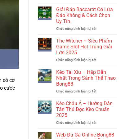
Tải
Cá
2025
Game
Cược
Giải Đáp Baccarat Có Lừa
Baccarat
Hấp
Đảo Không & Cách Chọn
Hướng
Dẫn
Uy Tín
Dẫn
Tại
ở
Chức năng bình luận bị tắt
Thao
Bong88
Giải
Tác
Đáp
Chi
The Witcher – Siêu Phẩm
Baccarat
Tiết
Game Slot Hot Trúng Giải
Có
Cho
Lớn 2025
Lừa
Tân
ở
Chức năng bình luận bị tắt
Đảo
Binh
The
Không
Witcher
&
Kèo Tài Xỉu – Hấp Dẫn
–
Cách
Nhất Trong Sảnh Thể Thao
n có cơ
Siêu
Chọn
Bong88
Phẩm
Uy
èo cược
ở
Chức năng bình luận bị tắt
Game
Tín
Kèo
Slot
Tài
Hot
Kèo Châu Á – Hướng Dẫn
Xỉu
Trúng
Tân Thủ Đọc Kèo Chuẩn
–
Giải
2025
Hấp
Lớn
ở
Chức năng bình luận bị tắt
Dẫn
2025
Kèo
Nhất
Châu
Trong
Web Đá Gà Online Bong88
Á
Sảnh