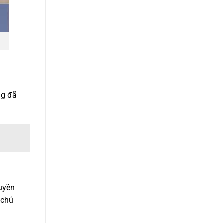
Cho
Newbie
2025
ng đã
ruyền
 chú