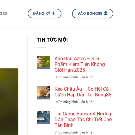
G88
ĐĂNG KÝ
VÀO BONG88
TIN TỨC MỚI
Kho Báu Aztec – Siêu
Phẩm Kiếm Tiền Không
Giới Hạn 2025
ở
Chức năng bình luận bị tắt
Kho
Báu
Kèo Châu Âu – Cơ Hội Cá
Aztec
Cược Hấp Dẫn Tại Bong88
–
ở
Chức năng bình luận bị tắt
Siêu
Kèo
Phẩm
Châu
Tải Game Baccarat Hướng
Kiếm
Âu
Tiền
Dẫn Thao Tác Chi Tiết Cho
–
Không
Tân Binh
Cơ
Giới
ở
Chức năng bình luận bị tắt
Hội
Hạn