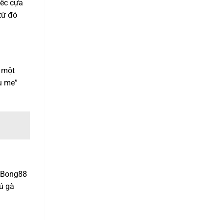
iếc cựa
từ đó
n một
u me”
Bong88
ú gà