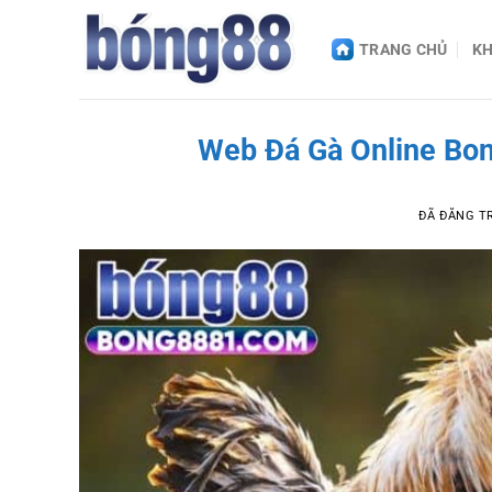
Chuyển
đến
TRANG CHỦ
KH
nội
dung
Web Đá Gà Online Bon
ĐÃ ĐĂNG T