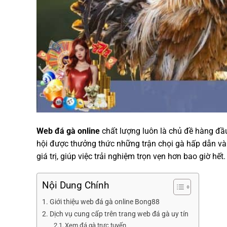
Web đá gà online
chất lượng luôn là chủ đề hàng đầ
hội được thưởng thức những trận chọi gà hấp dẫn và
giá trị, giúp việc trải nghiệm trọn vẹn hơn bao giờ hết.
Nội Dung Chính
Giới thiệu web đá gà online Bong88
Dịch vụ cung cấp trên trang web đá gà uy tín
Xem đá gà trực tuyến