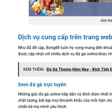
Giới th
Dịch vụ cung cấp trên trang web
Như đã đề cập, Bong88 luôn hy vọng mang đến khoảng 
được cập nhật với nhiều dịch vụ đá gà online khác 
XEM THÊM:
Đá Gà Thomo Hôm Nay - Kịch Tính 
Xem đá gà trực tuyến
Những giải đá gà online hấp dẫn và đình đám nhất tr
chất lượng, bắt kịp mọi khoảnh khắc của mỗi trận ch
chiến kê mà mình yêu thích.